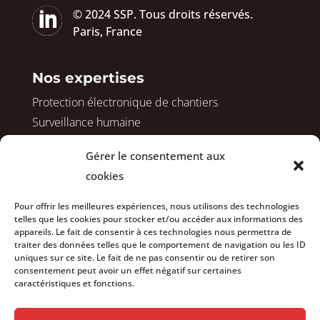

© 2024 SSP. Tous droits réservés.
Paris, France
Nos expertises
Protection électronique de chantiers
Surveillance humaine
Protection de logements vacants
Gérer le consentement aux
Sécurisation avant démolition
cookies
Surveillance de vos copropriétés
Sécurisation de vos bureaux
Pour offrir les meilleures expériences, nous utilisons des technologies
telles que les cookies pour stocker et/ou accéder aux informations des
appareils. Le fait de consentir à ces technologies nous permettra de
traiter des données telles que le comportement de navigation ou les ID
Nous rejoindre
uniques sur ce site. Le fait de ne pas consentir ou de retirer son
consentement peut avoir un effet négatif sur certaines
Actualités
caractéristiques et fonctions.
À propos
Contact