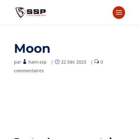
Moon
par
hani-ssp
|
22 Déc 2023
|
0
commentaires