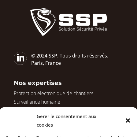

© 2024 SSP. Tous droits réservés.
Paris, France
Nos expertises
Protection électronique de chantiers
Surveillance humaine
Protection de logements vacants
Gérer le consentement aux
Sécurisation avant démolition
cookies
Surveillance de vos copropriétés
Sécurisation de vos bureaux