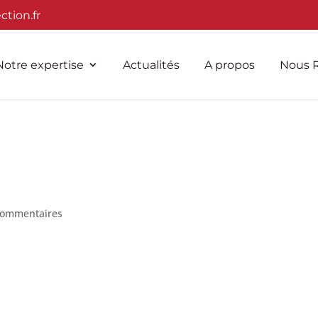
tion.fr
Notre expertise
Actualités
A propos
Nous R
commentaires