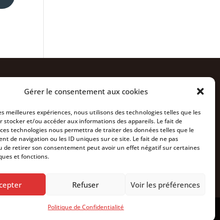
Nous rejoindre
Gérer le consentement aux cookies
Actualités
les meilleures expériences, nous utilisons des technologies telles que les
À propos
r stocker et/ou accéder aux informations des appareils. Le fait de
 ces technologies nous permettra de traiter des données telles que le
Contact
t de navigation ou les ID uniques sur ce site. Le fait de ne pas
u de retirer son consentement peut avoir un effet négatif sur certaines
ques et fonctions.
cepter
Refuser
Voir les préférences
Politique de Confidentialité
:
Mike Design
,
agence web