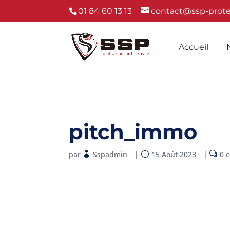
01 84 60 13 13
contact@ssp-protec
Accueil
pitch_immo
par
Sspadmin
|
15 Août 2023
|
0 