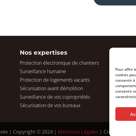
Nos expertises
Protection électronique de chantiers
Pour offrir 
Surveillance humaine
cookies pou
Protection de logements vacants
consentir à
comportemen
Sécurisation avant démolition
consentir o
Surveillance de vos copropriétés
caractéristi
Sécurisation de vos bureaux
Ac
ivée | Copyright © 2024 |
Mentions Légales
| Création Web 