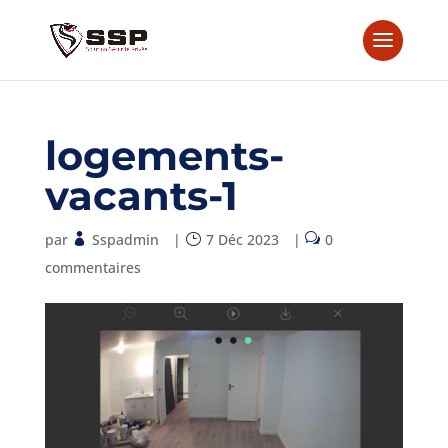
logements-
vacants-1
par
Sspadmin
|
7 Déc 2023
|
0
commentaires