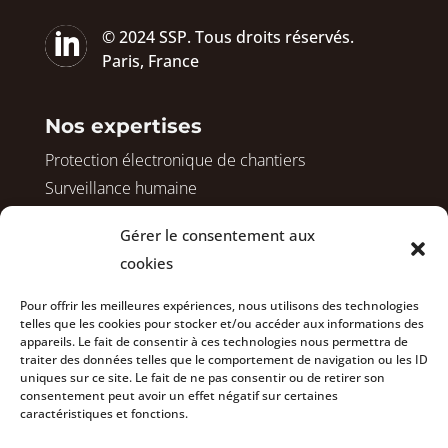

© 2024 SSP. Tous droits réservés.
Paris, France
Nos expertises
Protection électronique de chantiers
Surveillance humaine
Protection de logements vacants
Gérer le consentement aux
Sécurisation avant démolition
cookies
Surveillance de vos copropriétés
Sécurisation de vos bureaux
Pour offrir les meilleures expériences, nous utilisons des technologies
telles que les cookies pour stocker et/ou accéder aux informations des
appareils. Le fait de consentir à ces technologies nous permettra de
traiter des données telles que le comportement de navigation ou les ID
Nous rejoindre
uniques sur ce site. Le fait de ne pas consentir ou de retirer son
consentement peut avoir un effet négatif sur certaines
Actualités
caractéristiques et fonctions.
À propos