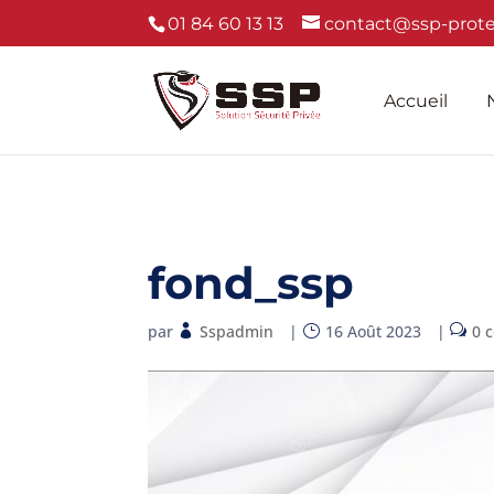
01 84 60 13 13
contact@ssp-protec
Accueil
fond_ssp
par
Sspadmin
|
16 Août 2023
|
0 