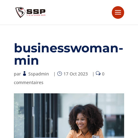
businesswoman-
min
par
Sspadmin
|
17 Oct 2023
|
0
commentaires