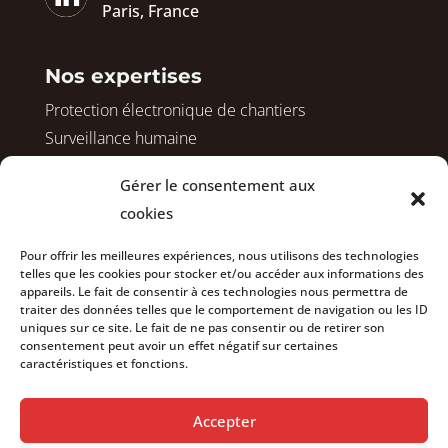
Paris, France
Nos expertises
Protection électronique de chantiers
Surveillance humaine
Protection de logements vacants
Gérer le consentement aux
Sécurisation avant démolition
cookies
Surveillance de vos copropriétés
Sécurisation de vos bureaux
Pour offrir les meilleures expériences, nous utilisons des technologies
telles que les cookies pour stocker et/ou accéder aux informations des
appareils. Le fait de consentir à ces technologies nous permettra de
traiter des données telles que le comportement de navigation ou les ID
Nous rejoindre
uniques sur ce site. Le fait de ne pas consentir ou de retirer son
consentement peut avoir un effet négatif sur certaines
Actualités
caractéristiques et fonctions.
À propos
Contact
Accepter