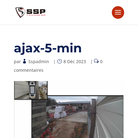
ajax-5-min
par
Sspadmin
|
8 Déc 2023
|
0
commentaires