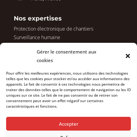
Nos expertises
Protection électronique de chantiers
Surveillance humaine
Protection de logements vacants
Gérer le consentement aux
Sécurisation avant démolition
cookies
Surveillance de vos copropriétés
Sécurisation de vos bureaux
Pour offrir les meilleures expériences, nous utilisons des technologies
telles que les cookies pour stocker et/ou accéder aux informations des
appareils. Le fait de consentir à ces technologies nous permettra de
traiter des données telles que le comportement de navigation ou les ID
Nous rejoindre
uniques sur ce site. Le fait de ne pas consentir ou de retirer son
consentement peut avoir un effet négatif sur certaines
Actualités
caractéristiques et fonctions.
À propos
Contact
Accepter